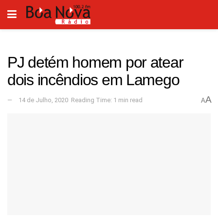
PJ detém homem por atear
dois incêndios em Lamego
A
14 de Julho, 2020
Reading Time: 1 min read
A