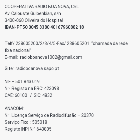
COOPERATIVA RÁDIO BOA NOVA, CRL
Av. Calouste Gulbenkian, s/n
3400-060 Oliveira do Hospital
IBAN-PT50 0045 3380 40167960882 18
Telf/ 238605200/2/3/4/5-Fax/ 238605201 “chamada da rede
fixa nacional”
E-mail: radioboanova1002@gmail.com
Site: radioboanova.sapo.pt
NIF – 501 843 019
N.º Registo na ERC: 423098
CAE: 60100 / SIC: 4832
ANACOM:
N.º Licença Serviço de Radiodifusão – 20370
Serviço Fixo : 505018
Registo INPI N.º 643805