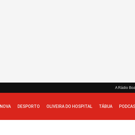
A Rádio Bo
 NOVA
DESPORTO
OLIVEIRA DO HOSPITAL
TÁBUA
PODCA