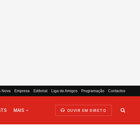
a Nova
Empresa
Editorial
Liga de Amigos
Programação
Contactos
STS
MAIS
OUVIR EM DIRETO