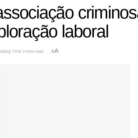
ssociação criminosa
loração laboral
A
ading Time: 2 mins read
A