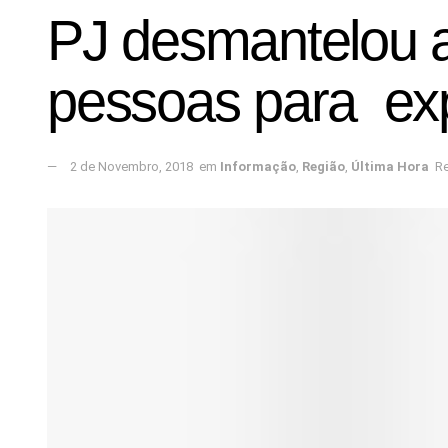
PJ desmantelou a
pessoas para exp
2 de Novembro, 2018
em
Informação
,
Região
,
Última Hora
Re