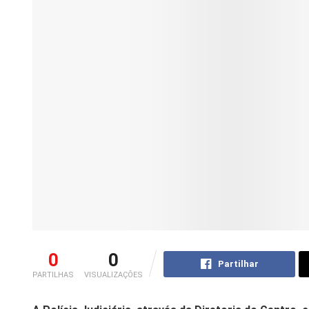
0
0
Partilhar
PARTILHAS
VISUALIZAÇÕES