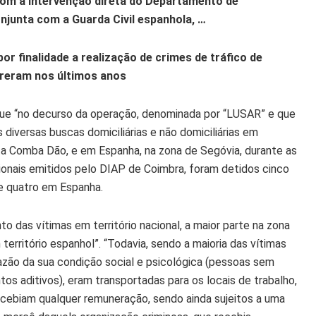
, com a intervenção direta do Departamento de
njunta com a Guarda Civil espanhola, …
r finalidade a realização de crimes de tráfico de
rreram nos últimos anos
 que “no decurso da operação, denominada por “LUSAR” e que
 diversas buscas domiciliárias e não domiciliárias em
ta Comba Dão, e em Espanha, na zona de Segóvia, durante as
onais emitidos pelo DIAP de Coimbra, foram detidos cinco
 e quatro em Espanha.
to das vítimas em território nacional, a maior parte na zona
 território espanhol”. “Todavia, sendo a maioria das vítimas
azão da sua condição social e psicológica (pessoas sem
s aditivos), eram transportadas para os locais de trabalho,
cebiam qualquer remuneração, sendo ainda sujeitos a uma