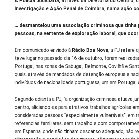
A Polícia Judiciária, através da Diretoria do Centro
Investigação e Ação Penal de Coimbra, numa ação co
… desmantelou uma associação criminosa que tinha po
pessoas, na vertente de exploração laboral, que oco
Em comunicado enviado à
Rádio Boa Nova
, a PJ refere
teve lugar no passado dia 16 de outubro, foram realizadas
Portugal, nas zonas de Sabugal, Belmonte, Covilhã e San
quais, através de mandados de detenção europeus e naci
indivíduos de nacionalidade portuguesa, um em Portugal
Segundo adianta a PJ, “a organização criminosa atuava jun
centro, aliciando-as para atrativos trabalhos agrícolas em
consideradas pessoas “especialmente vulneráveis”, em r
referencias familiares, sem trabalho e com comportamento
em Espanha, onde não tinham descanso adequado, não re