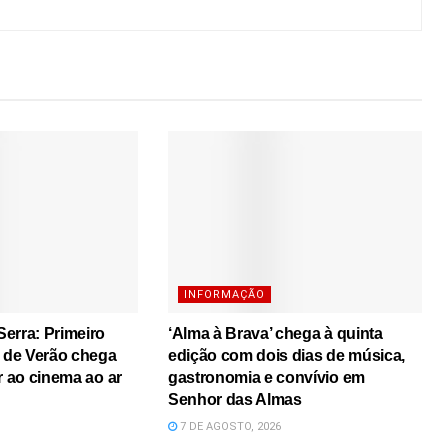
INFORMAÇÃO
erra: Primeiro
‘Alma à Brava’ chega à quinta
s de Verão chega
edição com dois dias de música,
r ao cinema ao ar
gastronomia e convívio em
Senhor das Almas
7 DE AGOSTO, 2026