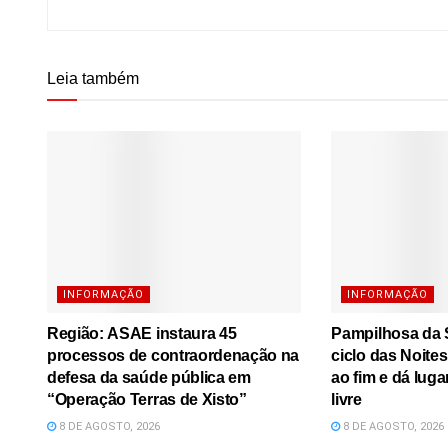
Leia também
INFORMAÇÃO
INFORMAÇÃO
Região: ASAE instaura 45
Pampilhosa da S
processos de contraordenação na
ciclo das Noite
defesa da saúde pública em
ao fim e dá luga
“Operação Terras de Xisto”
livre
8 DE AGOSTO, 2026
8 DE AGOSTO, 2026