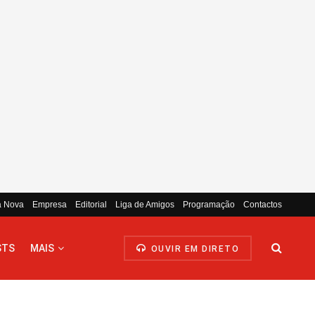
a Nova
Empresa
Editorial
Liga de Amigos
Programação
Contactos
STS
MAIS
OUVIR EM DIRETO