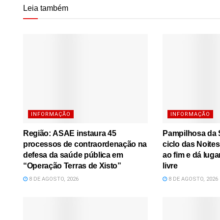
Leia também
INFORMAÇÃO
INFORMAÇÃO
Região: ASAE instaura 45
Pampilhosa da S
processos de contraordenação na
ciclo das Noite
defesa da saúde pública em
ao fim e dá luga
“Operação Terras de Xisto”
livre
8 DE AGOSTO, 2026
8 DE AGOSTO, 2026