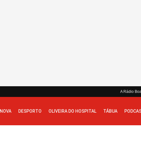
A Rádio Bo
 NOVA
DESPORTO
OLIVEIRA DO HOSPITAL
TÁBUA
PODCA