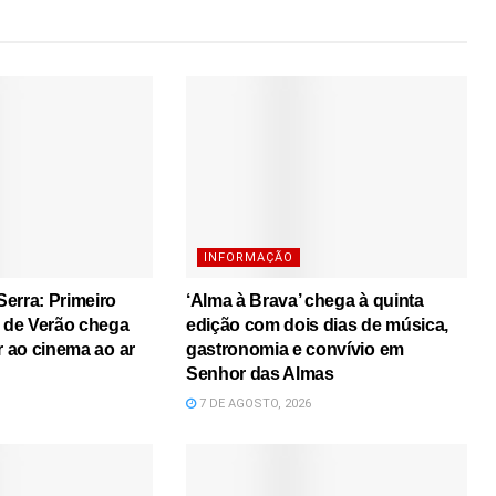
INFORMAÇÃO
erra: Primeiro
‘Alma à Brava’ chega à quinta
s de Verão chega
edição com dois dias de música,
r ao cinema ao ar
gastronomia e convívio em
Senhor das Almas
7 DE AGOSTO, 2026