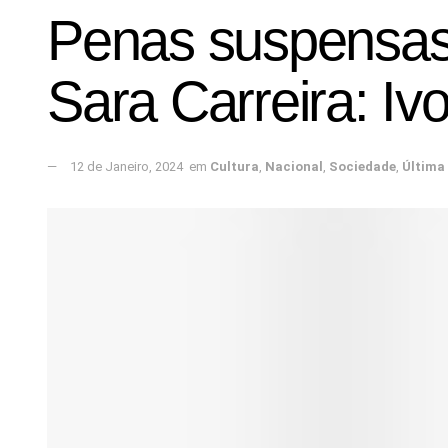
Penas suspensas 
Sara Carreira: I
12 de Janeiro, 2024
em
Cultura
,
Nacional
,
Sociedade
,
Última