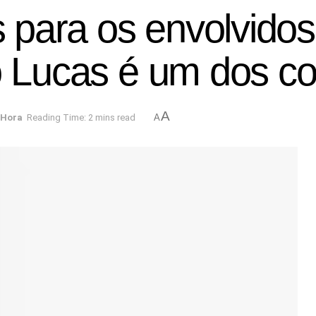
para os envolvidos
vo Lucas é um dos 
A
 Hora
Reading Time: 2 mins read
A