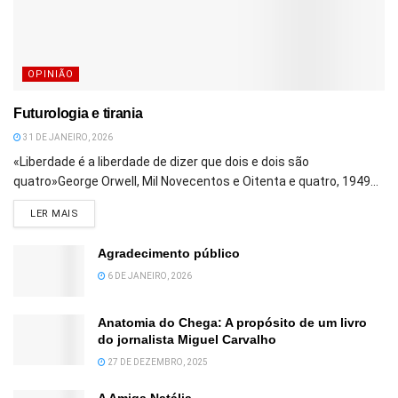
OPINIÃO
Futurologia e tirania
31 DE JANEIRO, 2026
«Liberdade é a liberdade de dizer que dois e dois são
quatro»George Orwell, Mil Novecentos e Oitenta e quatro, 1949...
DETAILS
LER MAIS
Agradecimento público
6 DE JANEIRO, 2026
Anatomia do Chega: A propósito de um livro
do jornalista Miguel Carvalho
27 DE DEZEMBRO, 2025
A Amiga Natália