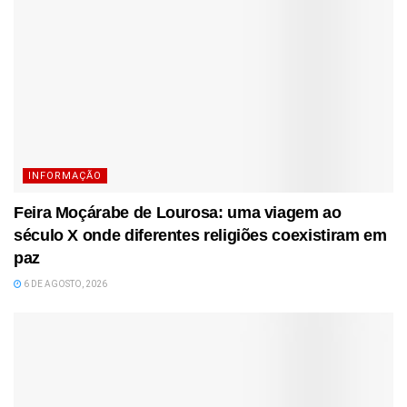
INFORMAÇÃO
Feira Moçárabe de Lourosa: uma viagem ao
século X onde diferentes religiões coexistiram em
paz
6 DE AGOSTO, 2026