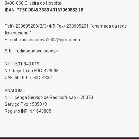
3400-060 Oliveira do Hospital
IBAN-PT50 0045 3380 40167960882 18
Telf/ 238605200/2/3/4/5-Fax/ 238605201 “chamada da rede
fixa nacional”
E-mail: radioboanova1002@gmail.com
Site: radioboanova.sapo.pt
NIF – 501 843 019
N.º Registo na ERC: 423098
CAE: 60100 / SIC: 4832
ANACOM:
N.º Licença Serviço de Radiodifusão – 20370
Serviço Fixo : 505018
Registo INPI N.º 643805