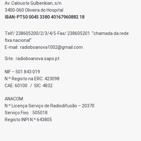
Av. Calouste Gulbenkian, s/n
3400-060 Oliveira do Hospital
IBAN-PT50 0045 3380 40167960882 18
Telf/ 238605200/2/3/4/5-Fax/ 238605201 “chamada da rede
fixa nacional”
E-mail: radioboanova1002@gmail.com
Site: radioboanova.sapo.pt
NIF – 501 843 019
N.º Registo na ERC: 423098
CAE: 60100 / SIC: 4832
ANACOM:
N.º Licença Serviço de Radiodifusão – 20370
Serviço Fixo : 505018
Registo INPI N.º 643805