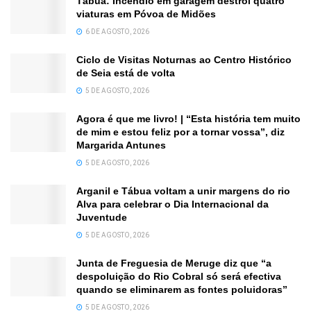
Tábua: Incêndio em garagem destrói quatro
viaturas em Póvoa de Midões
6 DE AGOSTO, 2026
Ciclo de Visitas Noturnas ao Centro Histórico
de Seia está de volta
5 DE AGOSTO, 2026
Agora é que me livro! | “Esta história tem muito
de mim e estou feliz por a tornar vossa”, diz
Margarida Antunes
5 DE AGOSTO, 2026
Arganil e Tábua voltam a unir margens do rio
Alva para celebrar o Dia Internacional da
Juventude
5 DE AGOSTO, 2026
Junta de Freguesia de Meruge diz que “a
despoluição do Rio Cobral só será efectiva
quando se eliminarem as fontes poluidoras”
5 DE AGOSTO, 2026