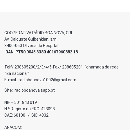
COOPERATIVA RÁDIO BOA NOVA, CRL
Av. Calouste Gulbenkian, s/n
3400-060 Oliveira do Hospital
IBAN-PT50 0045 3380 40167960882 18
Telf/ 238605200/2/3/4/5-Fax/ 238605201 “chamada da rede
fixa nacional”
E-mail: radioboanova1002@gmail.com
Site: radioboanova.sapo.pt
NIF – 501 843 019
N.º Registo na ERC: 423098
CAE: 60100 / SIC: 4832
ANACOM: