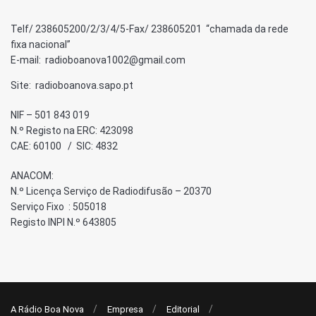
Telf/ 238605200/2/3/4/5-Fax/ 238605201 “chamada da rede
fixa nacional”
E-mail: radioboanova1002@gmail.com
Site: radioboanova.sapo.pt
NIF – 501 843 019
N.º Registo na ERC: 423098
CAE: 60100 / SIC: 4832
ANACOM:
N.º Licença Serviço de Radiodifusão – 20370
Serviço Fixo : 505018
Registo INPI N.º 643805
A Rádio Boa Nova
Empresa
Editorial