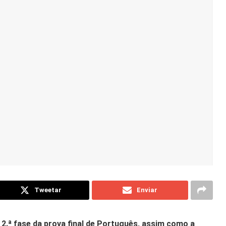
Tweetar
Enviar
2.ª fase da prova final de Português, assim como a