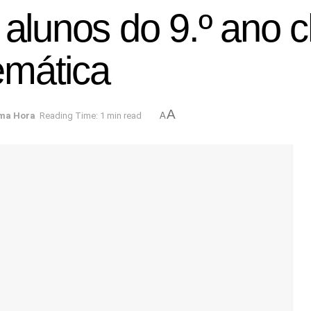
s alunos do 9.º ano
emática
A
ima Hora
Reading Time: 1 min read
A