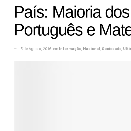
País: Maioria do
Português e Mat
5 de Agosto, 2016
em
Informação
,
Nacional
,
Sociedade
,
Últ