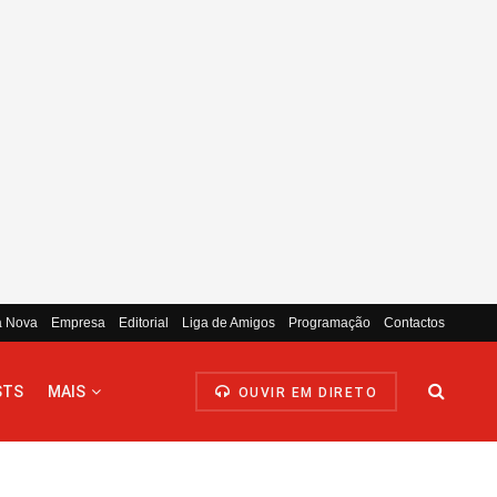
a Nova
Empresa
Editorial
Liga de Amigos
Programação
Contactos
STS
MAIS
OUVIR EM DIRETO