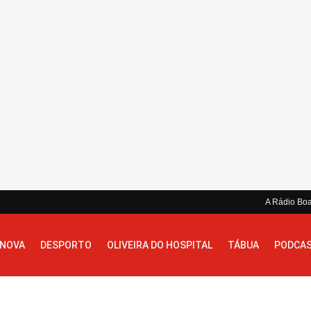
A Rádio Bo
 NOVA
DESPORTO
OLIVEIRA DO HOSPITAL
TÁBUA
PODCA