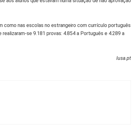
va-se aos alunos que estavam numa situação de não aprovação
em como nas escolas no estrangeiro com currículo português
e realizaram-se 9.181 provas: 4.854 a Português e 4.289 a
lusa.pt