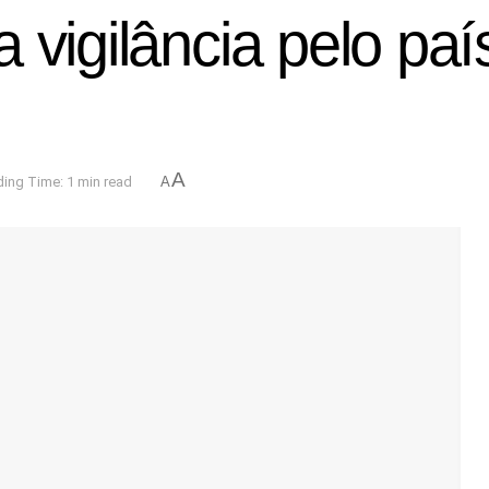
 vigilância pelo pa
A
ing Time: 1 min read
A