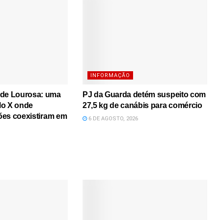
INFORMAÇÃO
 de Lourosa: uma
PJ da Guarda detém suspeito com
lo X onde
27,5 kg de canábis para comércio
iões coexistiram em
6 DE AGOSTO, 2026