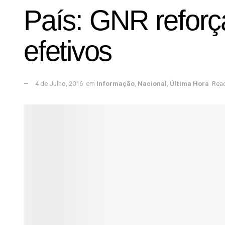
País: GNR reforça
efetivos
4 de Julho, 2016
em
Informação
,
Nacional
,
Última Hora
Read