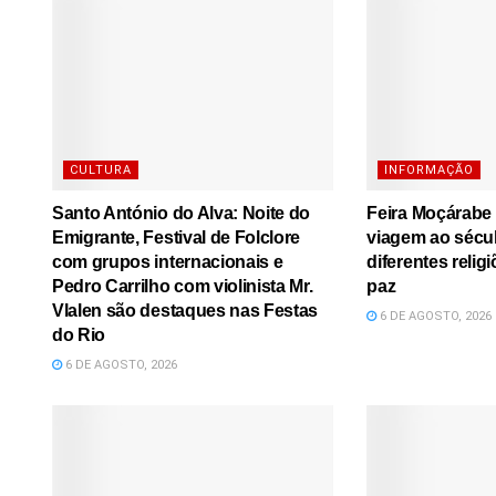
CULTURA
INFORMAÇÃO
Santo António do Alva: Noite do
Feira Moçárabe
Emigrante, Festival de Folclore
viagem ao sécu
com grupos internacionais e
diferentes relig
Pedro Carrilho com violinista Mr.
paz
Vlalen são destaques nas Festas
6 DE AGOSTO, 2026
do Rio
6 DE AGOSTO, 2026