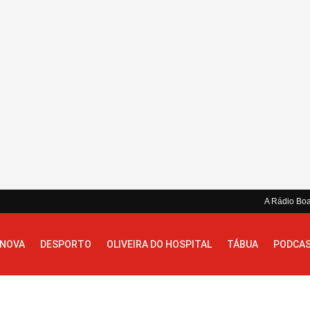
A Rádio Bo
 NOVA
DESPORTO
OLIVEIRA DO HOSPITAL
TÁBUA
PODCA