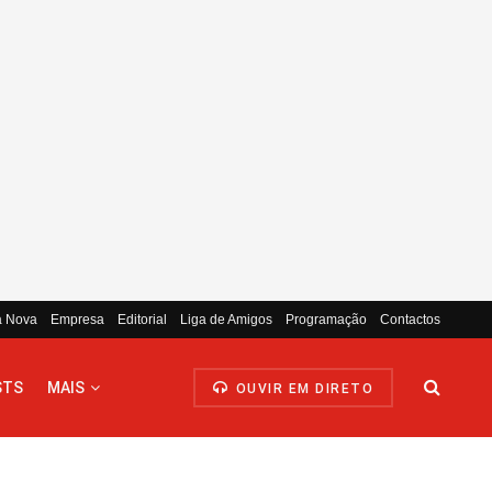
a Nova
Empresa
Editorial
Liga de Amigos
Programação
Contactos
STS
MAIS
OUVIR EM DIRETO