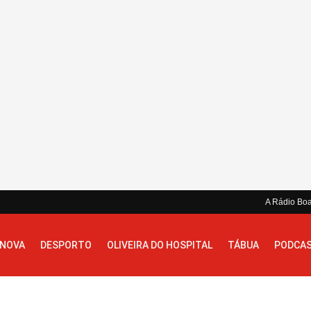
A Rádio Bo
 NOVA
DESPORTO
OLIVEIRA DO HOSPITAL
TÁBUA
PODCA