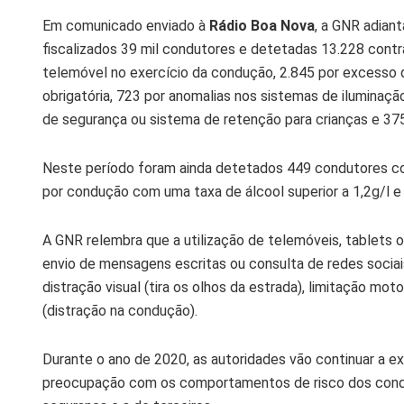
Em comunicado enviado à
Rádio Boa Nova
, a GNR adian
fiscalizados 39 mil condutores e detetadas 13.228 contr
telemóvel no exercício da condução, 2.845 por excesso d
obrigatória, 723 por anomalias nos sistemas de iluminação 
de segurança ou sistema de retenção para crianças e 375
Neste período foram ainda detetados 449 condutores c
por condução com uma taxa de álcool superior a 1,2g/l e 1
A GNR relembra que a utilização de telemóveis, tablets o
envio de mensagens escritas ou consulta de redes sociai
distração visual (tira os olhos da estrada), limitação mo
(distração na condução).
Durante o ano de 2020, as autoridades vão continuar a ex
preocupação com os comportamentos de risco dos cond