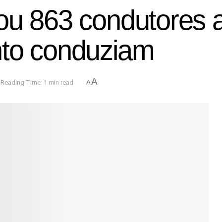
 863 condutores a u
nto conduziam
A
Reading Time: 1 min read
A