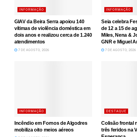
INFORMAÇÃO
INFORMAÇÃO
GIAV da Beira Serra apoiou 140
Seia celebra Fe
vítimas de violência doméstica em
de 12 a 15 de a
dois anos e realizou cerca de 1.240
Miles, Nena & J
atendimentos
GNR e Miguel A
7 DE AGOSTO, 2026
7 DE AGOSTO, 2026
INFORMAÇÃO
DESTAQUE
Incêndio em Fornos de Algodres
Colisão frontal
mobiliza oito meios aéreos
três feridos na
Esperança