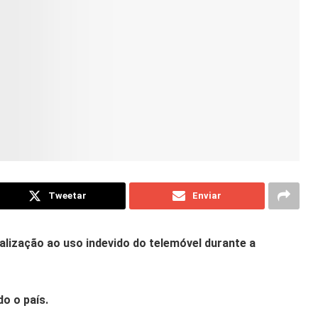
Tweetar
Enviar
calização ao uso indevido do telemóvel durante a
o o país.