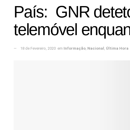
País: GNR detetou
telemóvel enqua
18 de Fevereiro, 2020
em
Informação
,
Nacional
,
Última Hora