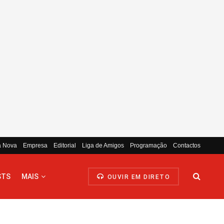
a Nova
Empresa
Editorial
Liga de Amigos
Programação
Contactos
STS
MAIS
OUVIR EM DIRETO