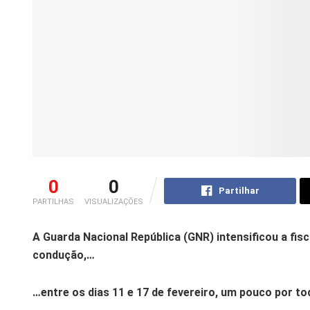
0
0
Partilhar
PARTILHAS
VISUALIZAÇÕES
A Guarda Nacional República (GNR) intensificou a fis
condução,…
…entre os dias 11 e 17 de fevereiro, um pouco por tod