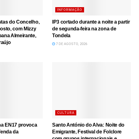
INFORMAÇÃO
stas do Concelho,
IP3 cortado durante a noite a partir
gosto, com Mizzy
de segunda-feira na zona de
oana Almeirante,
Tondela
raújo
7 DE AGOSTO, 2026
CULTURA
 na EN17 provoca
Santo António do Alva: Noite do
 Venda da
Emigrante, Festival de Folclore
com grupos internacionais e