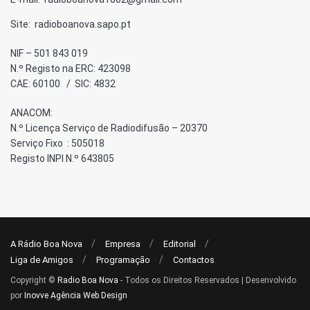
Site: radioboanova.sapo.pt
NIF – 501 843 019
N.º Registo na ERC: 423098
CAE: 60100 / SIC: 4832
ANACOM:
N.º Licença Serviço de Radiodifusão – 20370
Serviço Fixo : 505018
Registo INPI N.º 643805
A Rádio Boa Nova
Empresa
Editorial
Liga de Amigos
Programação
Contactos
Copyright ©
Radio Boa Nova
- Todos os Direitos Reservados | Desenvolvido
por
Inovve Agência Web Design