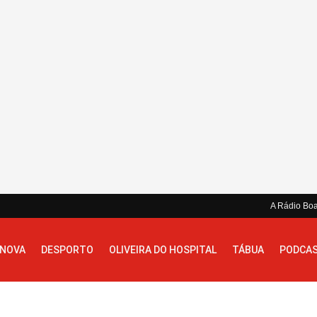
A Rádio Bo
 NOVA
DESPORTO
OLIVEIRA DO HOSPITAL
TÁBUA
PODCA