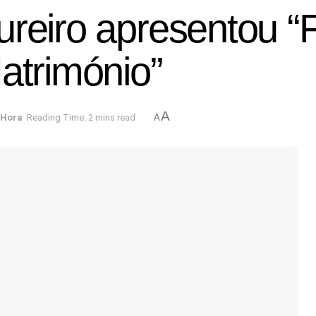
ureiro apresentou “
atrimónio”
A
 Hora
Reading Time: 2 mins read
A