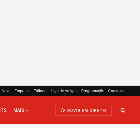
a Nova
Empresa
Editorial
Liga de Amigos
Programação
Contactos
STS
MAIS
OUVIR EM DIRETO