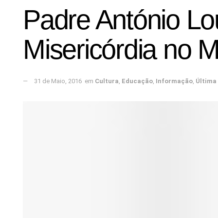
Padre António Lo
Misericórdia no M
31 de Maio, 2016
em
Cultura
,
Educação
,
Informação
,
Última