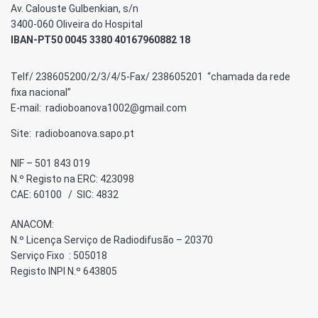
Av. Calouste Gulbenkian, s/n
3400-060 Oliveira do Hospital
IBAN-PT50 0045 3380 40167960882 18
Telf/ 238605200/2/3/4/5-Fax/ 238605201 “chamada da rede
fixa nacional”
E-mail: radioboanova1002@gmail.com
Site: radioboanova.sapo.pt
NIF – 501 843 019
N.º Registo na ERC: 423098
CAE: 60100 / SIC: 4832
ANACOM:
N.º Licença Serviço de Radiodifusão – 20370
Serviço Fixo : 505018
Registo INPI N.º 643805