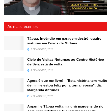
As mais recentes
Tábua: Incêndio em garagem destrói quatro
viaturas em Póvoa de Midões
6 DE AGOSTO, 2026
Ciclo de Visitas Noturnas ao Centro Histórico
de Seia está de volta
5 DE AGOSTO, 2026
Agora é que me livro! | “Esta história tem muito
de mim e estou feliz por a tornar vossa”, diz
Margarida Antunes
5 DE AGOSTO, 2026
Arganil e Tábua voltam a unir margens do rio
Alva para celebrar o Dia Internacional da