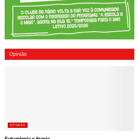
Opinião
OPINIÃO
Futurologia e tirania