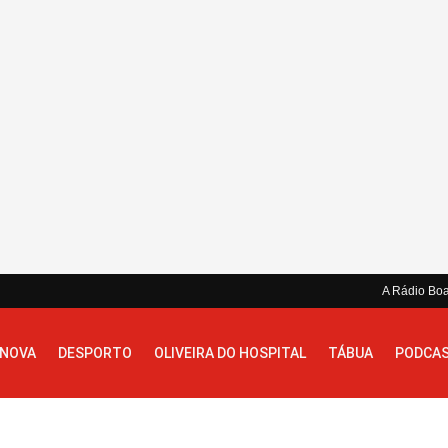
A Rádio Bo
 NOVA
DESPORTO
OLIVEIRA DO HOSPITAL
TÁBUA
PODCA