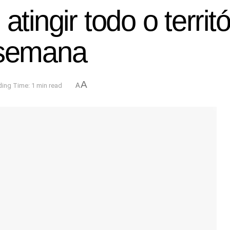
atingir todo o territ
 semana
A
ing Time: 1 min read
A