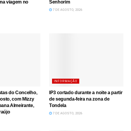
ma viagem no
Senhorim
7 DE AGOSTO, 2026
INFORMAÇÃO
stas do Concelho,
IP3 cortado durante a noite a partir
gosto, com Mizzy
de segunda-feira na zona de
oana Almeirante,
Tondela
raújo
7 DE AGOSTO, 2026