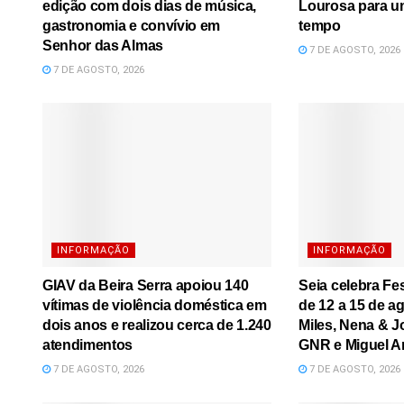
edição com dois dias de música,
Lourosa para u
gastronomia e convívio em
tempo
Senhor das Almas
7 DE AGOSTO, 2026
7 DE AGOSTO, 2026
INFORMAÇÃO
INFORMAÇÃO
GIAV da Beira Serra apoiou 140
Seia celebra Fe
vítimas de violência doméstica em
de 12 a 15 de a
dois anos e realizou cerca de 1.240
Miles, Nena & J
atendimentos
GNR e Miguel A
7 DE AGOSTO, 2026
7 DE AGOSTO, 2026