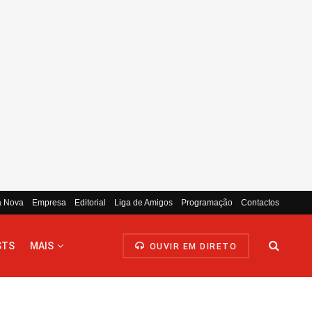
a Nova
Empresa
Editorial
Liga de Amigos
Programação
Contactos
STS
MAIS
OUVIR EM DIRETO