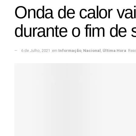
Onda de calor vai 
durante o fim de
6 de Julho, 2021
em
Informação
,
Nacional
,
Última Hora
Read