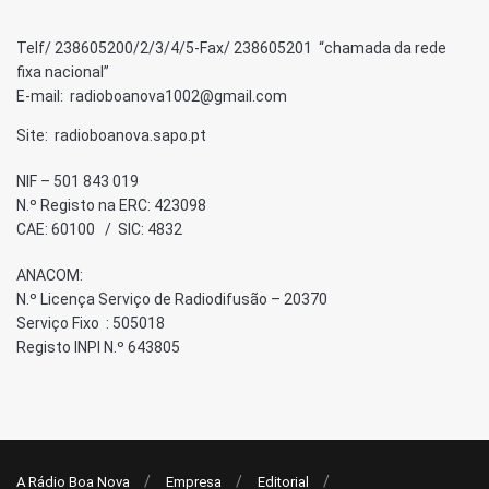
Telf/ 238605200/2/3/4/5-Fax/ 238605201 “chamada da rede
fixa nacional”
E-mail: radioboanova1002@gmail.com
Site: radioboanova.sapo.pt
NIF – 501 843 019
N.º Registo na ERC: 423098
CAE: 60100 / SIC: 4832
ANACOM:
N.º Licença Serviço de Radiodifusão – 20370
Serviço Fixo : 505018
Registo INPI N.º 643805
A Rádio Boa Nova
Empresa
Editorial