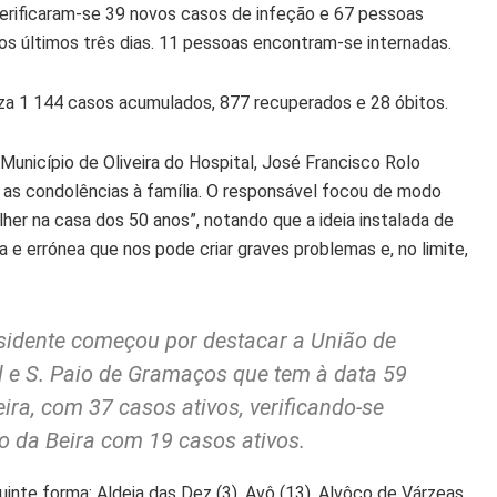
verificaram-se 39 novos casos de infeção e 67 pessoas
os últimos três dias. 11 pessoas encontram-se internadas.
liza 1 144 casos acumulados, 877 recuperados e 28 óbitos.
unicípio de Oliveira do Hospital, José Francisco Rolo
 as condolências à família. O responsável focou de modo
lher na casa dos 50 anos”, notando que a ideia instalada de
 e errónea que nos pode criar graves problemas e, no limite,
esidente começou por destacar a União de
al e S. Paio de Gramaços que tem à data 59
ira, com 37 casos ativos, verificando-se
o da Beira com 19 casos ativos.
inte forma: Aldeia das Dez (3), Avô (13), Alvôco de Várzeas