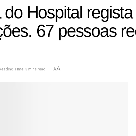
 do Hospital regista
ções. 67 pessoas r
A
Reading Time: 3 mins read
A