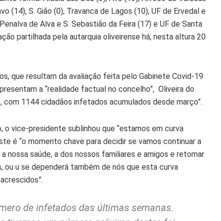
avo (14), S. Gião (0), Travanca de Lagos (10), UF de Ervedal e
e Penalva de Alva e S. Sebastião da Feira (17) e UF de Santa
ção partilhada pela autarquia oliveirense há, nesta altura 20
s, que resultam da avaliação feita pelo Gabinete Covid-19
presentam a “realidade factual no concelho”, Oliveira do
sos, com 1144 cidadãos infetados acumulados desde março”.
o, o vice-presidente sublinhou que “estamos em curva
te é “o momento chave para decidir se vamos continuar a
 a nossa saúde, a dos nossos familiares e amigos e retomar
s, ou u se dependerá também de nós que esta curva
acrescidos”.
úmero de infetados das últimas semanas.