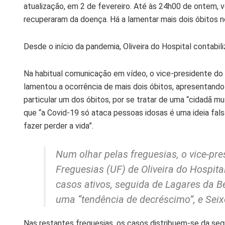
atualização, em 2 de fevereiro. Até às 24h00 de ontem, 
recuperaram da doença. Há a lamentar mais dois óbitos n
Desde o início da pandemia, Oliveira do Hospital contabi
Na habitual comunicação em vídeo, o vice-presidente do M
lamentou a ocorrência de mais dois óbitos, apresentando
particular um dos óbitos, por se tratar de uma “cidadã mu
que “a Covid-19 só ataca pessoas idosas é uma ideia falsa
fazer perder a vida”.
Num olhar pelas freguesias, o vice-pr
Freguesias (UF) de Oliveira do Hospit
casos ativos, seguida de Lagares da Be
uma “tendência de decréscimo”, e Seix
Nas restantes freguesias, os casos distribuem-se da segu