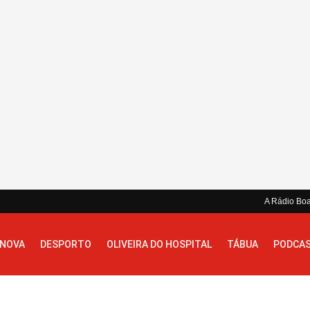
A Rádio Bo
 NOVA
DESPORTO
OLIVEIRA DO HOSPITAL
TÁBUA
PODCA