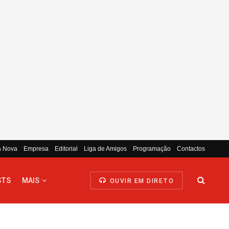
a Nova
Empresa
Editorial
Liga de Amigos
Programação
Contactos
STS
MAIS
OUVIR EM DIRETO