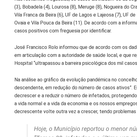
(3), Bobadela (4), Lourosa (8), Meruge (8), Nogueira do Cr
Vila Franca da Beira (6), UF de Lagos e Lajeosa (7), UF d
Ovaia e Vila Pouca da Beira (11). De acordo com a informa
casos positivos com freguesia por identificar.
José Francisco Rolo informou que de acordo com os dado
em articulação com a autoridade de saúde local, e que re
Hospital “ultrapassou a barreira psicológica dos mil ca
Na análise ao gráfico da evolução pandémica no concelh
descendente, em redução do número de casos ativos”. Es
decrescer e a reduzir o número de infetados, protegendo
a vida normal e a vida da economia e os nossos emprego
decrescente volte outra vez a crescer, tendo problemas 
Hoje, o Município reportou o menor n