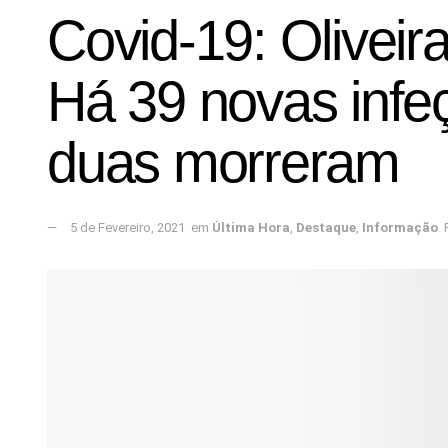
Covid-19: Oliveira
Há 39 novas infe
duas morreram
5 de Fevereiro, 2021
em
Última Hora
,
Destaque
,
Informação