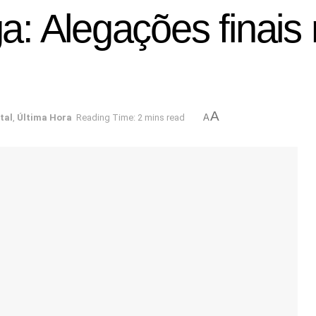
: Alegações finais
A
tal
,
Última Hora
Reading Time: 2 mins read
A