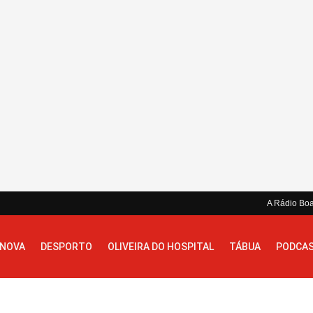
A Rádio Bo
 NOVA
DESPORTO
OLIVEIRA DO HOSPITAL
TÁBUA
PODCA