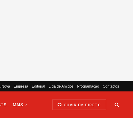
a Nova
Empresa
Editorial
Liga de Amigos
Programação
Contactos
STS
MAIS
OUVIR EM DIRETO