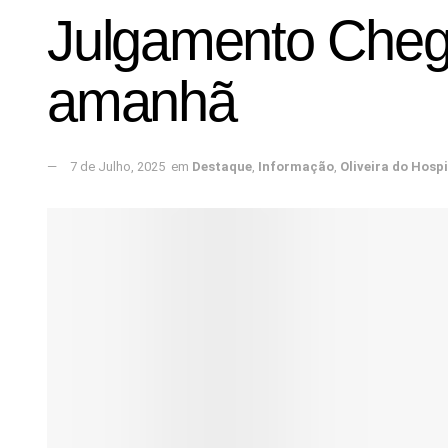
Julgamento Chega
amanhã
7 de Julho, 2025
em
Destaque
,
Informação
,
Oliveira do Hospi