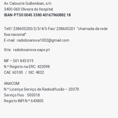
Av. Calouste Gulbenkian, s/n
3400-060 Oliveira do Hospital
IBAN-PT50 0045 3380 40167960882 18
Telf/ 238605200/2/3/4/5-Fax/ 238605201 “chamada da rede
fixa nacional”
E-mail: radioboanova1002@gmail.com
Site: radioboanova.sapo.pt
NIF – 501 843 019
N.º Registo na ERC: 423098
CAE: 60100 / SIC: 4832
ANACOM:
N.º Licença Serviço de Radiodifusão – 20370
Serviço Fixo : 505018
Registo INPI N.º 643805