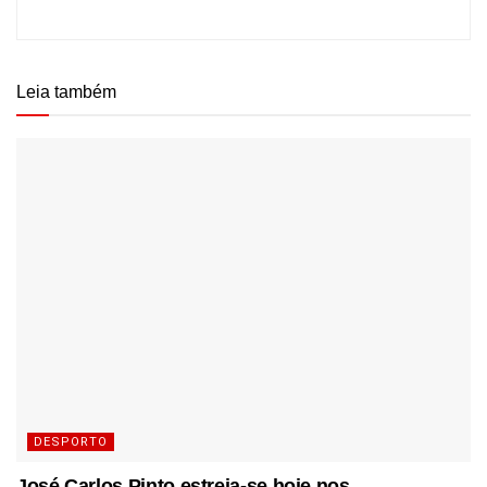
Leia também
DESPORTO
José Carlos Pinto estreia-se hoje nos