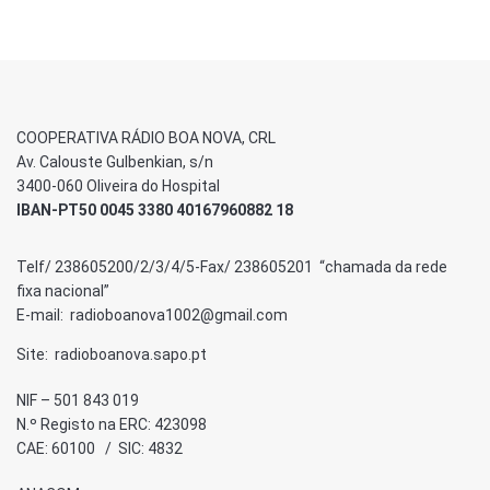
COOPERATIVA RÁDIO BOA NOVA, CRL
Av. Calouste Gulbenkian, s/n
3400-060 Oliveira do Hospital
IBAN-PT50 0045 3380 40167960882 18
Telf/ 238605200/2/3/4/5-Fax/ 238605201 “chamada da rede
fixa nacional”
E-mail: radioboanova1002@gmail.com
Site: radioboanova.sapo.pt
NIF – 501 843 019
N.º Registo na ERC: 423098
CAE: 60100 / SIC: 4832