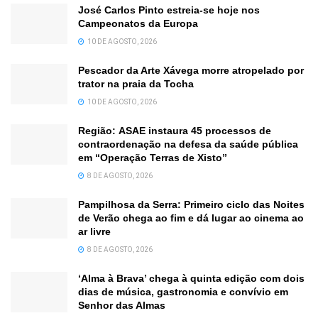
José Carlos Pinto estreia-se hoje nos
Campeonatos da Europa
10 DE AGOSTO, 2026
Pescador da Arte Xávega morre atropelado por
trator na praia da Tocha
10 DE AGOSTO, 2026
Região: ASAE instaura 45 processos de
contraordenação na defesa da saúde pública
em “Operação Terras de Xisto”
8 DE AGOSTO, 2026
Pampilhosa da Serra: Primeiro ciclo das Noites
de Verão chega ao fim e dá lugar ao cinema ao
ar livre
8 DE AGOSTO, 2026
‘Alma à Brava’ chega à quinta edição com dois
dias de música, gastronomia e convívio em
Senhor das Almas