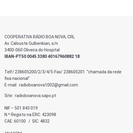
COOPERATIVA RÁDIO BOA NOVA, CRL
Av. Calouste Gulbenkian, s/n
3400-060 Oliveira do Hospital
IBAN-PT50 0045 3380 40167960882 18
Telf/ 238605200/2/3/4/5-Fax/ 238605201 “chamada da rede
fixa nacional”
E-mail: radioboanova1002@gmail.com
Site: radioboanova.sapo.pt
NIF – 501 843 019
N.º Registo na ERC: 423098
CAE: 60100 / SIC: 4832