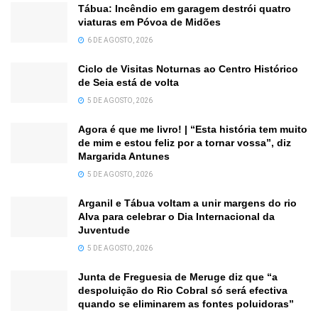
Tábua: Incêndio em garagem destrói quatro
viaturas em Póvoa de Midões
6 DE AGOSTO, 2026
Ciclo de Visitas Noturnas ao Centro Histórico
de Seia está de volta
5 DE AGOSTO, 2026
Agora é que me livro! | “Esta história tem muito
de mim e estou feliz por a tornar vossa”, diz
Margarida Antunes
5 DE AGOSTO, 2026
Arganil e Tábua voltam a unir margens do rio
Alva para celebrar o Dia Internacional da
Juventude
5 DE AGOSTO, 2026
Junta de Freguesia de Meruge diz que “a
despoluição do Rio Cobral só será efectiva
quando se eliminarem as fontes poluidoras”