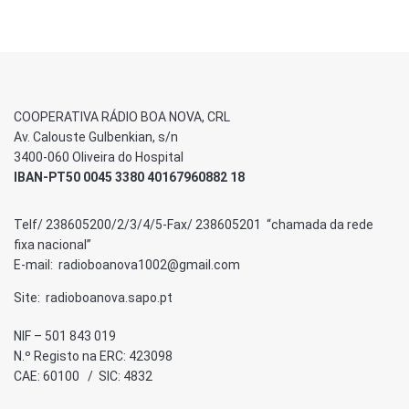
COOPERATIVA RÁDIO BOA NOVA, CRL
Av. Calouste Gulbenkian, s/n
3400-060 Oliveira do Hospital
IBAN-PT50 0045 3380 40167960882 18
Telf/ 238605200/2/3/4/5-Fax/ 238605201 “chamada da rede
fixa nacional”
E-mail: radioboanova1002@gmail.com
Site: radioboanova.sapo.pt
NIF – 501 843 019
N.º Registo na ERC: 423098
CAE: 60100 / SIC: 4832