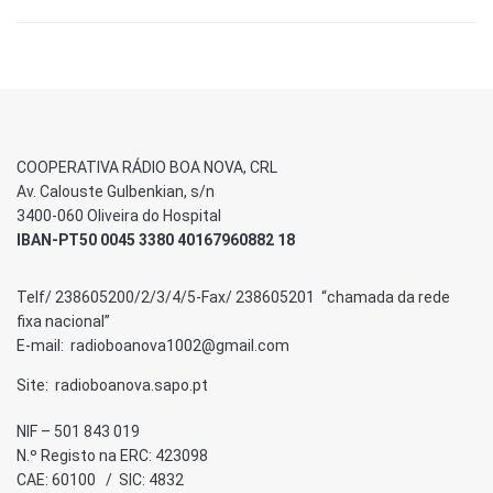
COOPERATIVA RÁDIO BOA NOVA, CRL
Av. Calouste Gulbenkian, s/n
3400-060 Oliveira do Hospital
IBAN-PT50 0045 3380 40167960882 18
Telf/ 238605200/2/3/4/5-Fax/ 238605201 “chamada da rede
fixa nacional”
E-mail: radioboanova1002@gmail.com
Site: radioboanova.sapo.pt
NIF – 501 843 019
N.º Registo na ERC: 423098
CAE: 60100 / SIC: 4832