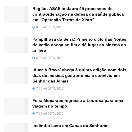
Região: ASAE instaura 45 processos de
contraordenação na defesa da saúde pública
em “Operação Terras de Xisto”
8 DE AGOSTO, 2026
Pampilhosa da Serra: Primeiro ciclo das Noites
de Verão chega ao fim e dá lugar ao cinema ao
ar livre
8 DE AGOSTO, 2026
‘Alma à Brava’ chega à quinta edição com dois
dias de música, gastronomia e convívio em
Senhor das Almas
7 DE AGOSTO, 2026
Feira Moçárabe regressa a Lourosa para uma
viagem no tempo
7 DE AGOSTO, 2026
Incêndio lavra em Canas de Senhorim