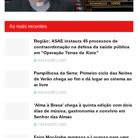
As mais recentes
Região: ASAE instaura 45 processos de
contraordenação na defesa da saúde pública
em “Operação Terras de Xisto”
8 DE AGOSTO, 2026
Pampilhosa da Serra: Primeiro ciclo das Noites
de Verão chega ao fim e dá lugar ao cinema ao
ar livre
8 DE AGOSTO, 2026
‘Alma à Brava’ chega à quinta edição com dois
dias de música, gastronomia e convívio em
Senhor das Almas
7 DE AGOSTO, 2026
Feira Moçárabe regressa a Lourosa para uma