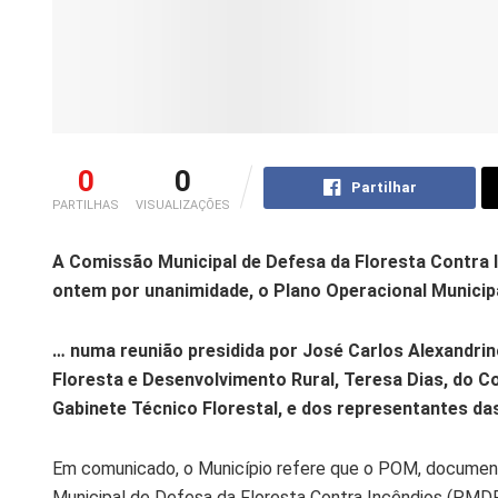
0
0
Partilhar
PARTILHAS
VISUALIZAÇÕES
A Comissão Municipal de Defesa da Floresta Contra I
ontem por unanimidade, o Plano Operacional Municip
… numa reunião presidida por José Carlos Alexandrino
Floresta e Desenvolvimento Rural, Teresa Dias, do 
Gabinete Técnico Florestal, e dos representantes da
Em comunicado, o Município refere que o POM, document
Municipal de Defesa da Floresta Contra Incêndios (PMDFC