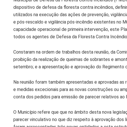
dispositivo de defesa da floresta contra incêndios, defi
utilizados na execução das ações de prevenção, vigilância
e pós-rescaldo e vigilância pós-incêndio existentes no Mu
capacidade operacional de primeira intervenção, este P
todos os agentes de Defesa da Floresta Contra Incêndio
Constaram na ordem de trabalhos desta reunião, da Comis
proibição da realização de queimas de sobrantes e amonto
setembro; e a apresentação e aprovação do Regimento 
Na reunião foram também apresentadas e aprovadas as r
e medidas excecionais para as novas construções ou amp
conta dos pedidos para emissão de parecer relativos ao
O Município refere que que no âmbito desta nova legisla
parecer vinculativo no que diz respeito à aprovação dos 
foram acrescentadas três novas entidades a esta estrut