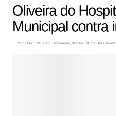
Oliveira do Hospi
Municipal contra 
22 de Maio, 2019
em
Informação
,
Região
,
Última Hora
Readin