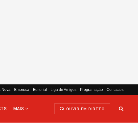
a Nova
Empresa
Editorial
Liga de Amigos
Programação
Contactos
STS
MAIS
OUVIR EM DIRETO