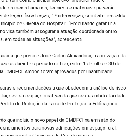
nindo os meios humanos, técnicos e materiais que serão
, deteção, fiscalização, 1.ª intervenção, combate, rescaldo
nicípio de Oliveira do Hospital”. “Procurando garantir a
lano visa também assegurar a atuação coordenada entre
s, em todas as situações”, acrescenta.
são a que preside José Carlos Alexandrino, a aprovação da
ados durante o período crítico, entre 1 de julho e 30 de
da CMDFCI. Ambos foram aprovados por unanimidade.
egras e recomendações a que obedecem a análise de risco
liações, em espaço rural, sendo que neste âmbito foi dado
 Pedido de Redução da Faixa de Proteção a Edificações.
ção que incluiu o novo papel da CMDFCI na emissão do
licenciamentos para novas edificações em espaço rural,
ura municipal: a Comissão de Coordenação e