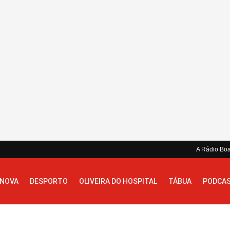
A Rádio Bo
 NOVA
DESPORTO
OLIVEIRA DO HOSPITAL
TÁBUA
PODCA