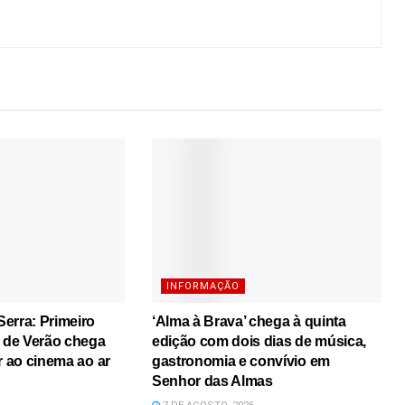
INFORMAÇÃO
erra: Primeiro
‘Alma à Brava’ chega à quinta
s de Verão chega
edição com dois dias de música,
r ao cinema ao ar
gastronomia e convívio em
Senhor das Almas