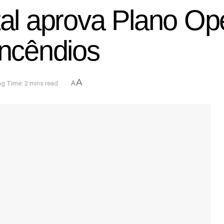
tal aprova Plano Op
incêndios
A
g Time: 2 mins read
A