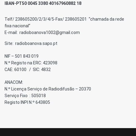
IBAN-PT50 0045 3380 40167960882 18
Telf/ 238605200/2/3/4/5-Fax/ 238605201 “chamada da rede
fixa nacional”
E-mail: radioboanova1002@gmail.com
Site: radioboanova.sapo.pt
NIF – 501 843 019
N.º Registo na ERC: 423098
CAE: 60100 / SIC: 4832
ANACOM:
N.º Licença Serviço de Radiodifusão – 20370
Serviço Fixo : 505018
Registo INPI N.º 643805