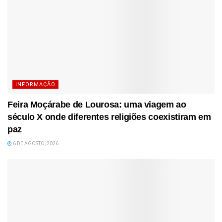
INFORMAÇÃO
Feira Moçárabe de Lourosa: uma viagem ao
século X onde diferentes religiões coexistiram em
paz
6 DE AGOSTO, 2026