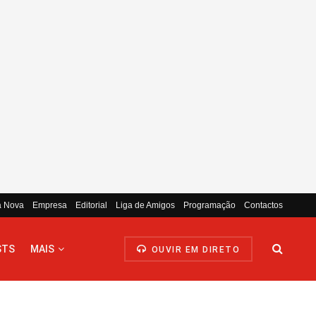
a Nova
Empresa
Editorial
Liga de Amigos
Programação
Contactos
STS
MAIS
OUVIR EM DIRETO