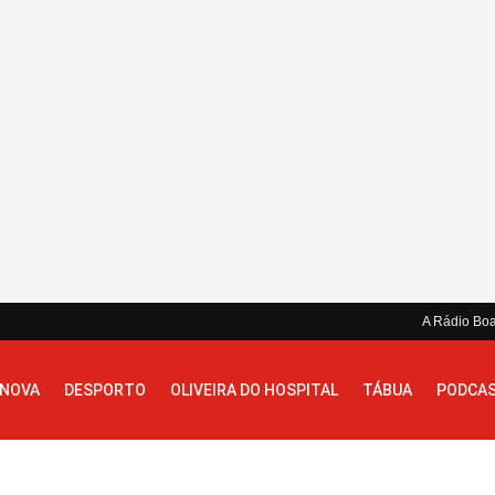
A Rádio Bo
 NOVA
DESPORTO
OLIVEIRA DO HOSPITAL
TÁBUA
PODCA