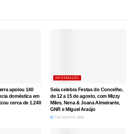
INFORMAÇÃO
erra apoiou 140
Seia celebra Festas do Concelho,
ência doméstica em
de 12 a 15 de agosto, com Mizzy
izou cerca de 1.240
Miles, Nena & Joana Almeirante,
GNR e Miguel Araújo
7 DE AGOSTO, 2026