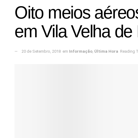
Oito meios aére
em Vila Velha de
20 de Setembro, 2018
em
Informação
,
Última Hora
Reading T