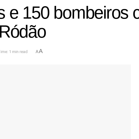
os e 150 bombeiros
 Ródão
A
ime: 1 min read
A