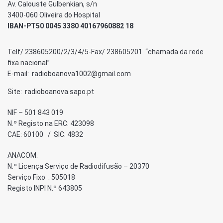
Av. Calouste Gulbenkian, s/n
3400-060 Oliveira do Hospital
IBAN-PT50 0045 3380 40167960882 18
Telf/ 238605200/2/3/4/5-Fax/ 238605201 “chamada da rede
fixa nacional”
E-mail: radioboanova1002@gmail.com
Site: radioboanova.sapo.pt
NIF – 501 843 019
N.º Registo na ERC: 423098
CAE: 60100 / SIC: 4832
ANACOM:
N.º Licença Serviço de Radiodifusão – 20370
Serviço Fixo : 505018
Registo INPI N.º 643805