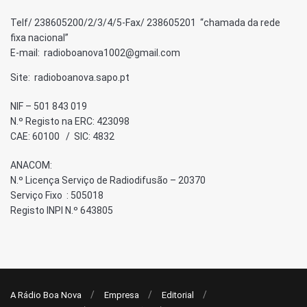
Telf/ 238605200/2/3/4/5-Fax/ 238605201 “chamada da rede
fixa nacional”
E-mail: radioboanova1002@gmail.com
Site: radioboanova.sapo.pt
NIF – 501 843 019
N.º Registo na ERC: 423098
CAE: 60100 / SIC: 4832
ANACOM:
N.º Licença Serviço de Radiodifusão – 20370
Serviço Fixo : 505018
Registo INPI N.º 643805
A Rádio Boa Nova
Empresa
Editorial