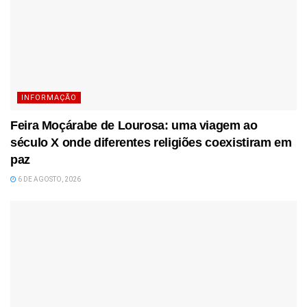
INFORMAÇÃO
Feira Moçárabe de Lourosa: uma viagem ao
século X onde diferentes religiões coexistiram em
paz
6 DE AGOSTO, 2026