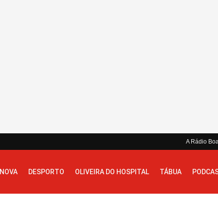
A Rádio Bo
 NOVA
DESPORTO
OLIVEIRA DO HOSPITAL
TÁBUA
PODCA