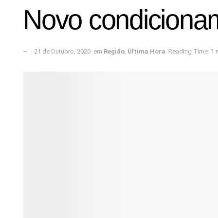
Novo condicioname
21 de Outubro, 2020
em
Região
,
Última Hora
Reading Time: 1 