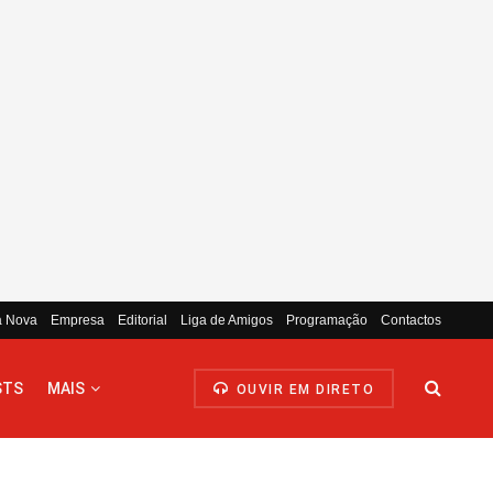
a Nova
Empresa
Editorial
Liga de Amigos
Programação
Contactos
STS
MAIS
OUVIR EM DIRETO