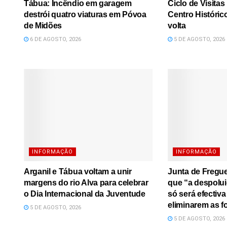
Tábua: Incêndio em garagem
Ciclo de Visita
destrói quatro viaturas em Póvoa
Centro Históric
de Midões
volta
6 DE AGOSTO, 2026
5 DE AGOSTO, 2026
INFORMAÇÃO
INFORMAÇÃO
Arganil e Tábua voltam a unir
Junta de Fregue
margens do rio Alva para celebrar
que “a despolui
o Dia Internacional da Juventude
só será efectiv
eliminarem as f
5 DE AGOSTO, 2026
5 DE AGOSTO, 2026