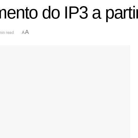
nto do IP3 a partir
A
min read
A