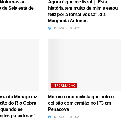
s Noturnas ao
Agora é que me livro! | “Esta
o de Seia está de
história tem muito de mim e estou
feliz por a tornar vossa”, diz
Margarida Antunes
5 DE AGOSTO, 2026
INFORMAÇÃO
sia de Meruge diz
Morreu o motocilista que sofreu
ção do Rio Cobral
colisão com camião no IP3 em
a quando se
Penacova
ontes poluidoras”
5 DE AGOSTO, 2026