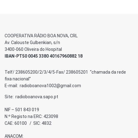
COOPERATIVA RÁDIO BOA NOVA, CRL
Av. Calouste Gulbenkian, s/n
3400-060 Oliveira do Hospital
IBAN-PT50 0045 3380 40167960882 18
Telf/ 238605200/2/3/4/5-Fax/ 238605201 “chamada da rede
fixa nacional”
E-mail: radioboanova1002@gmail.com
Site: radioboanova.sapo.pt
NIF – 501 843 019
N.º Registo na ERC: 423098
CAE: 60100 / SIC: 4832
ANACOM: