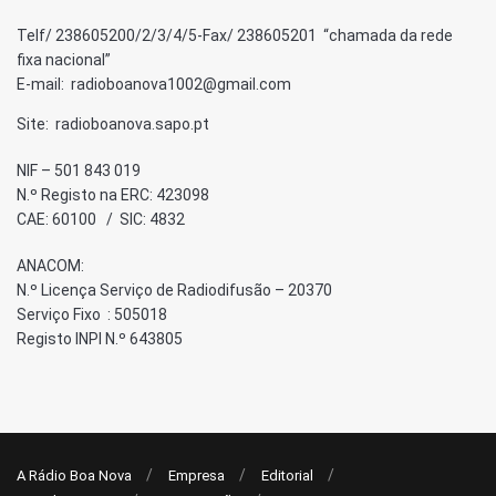
Telf/ 238605200/2/3/4/5-Fax/ 238605201 “chamada da rede
fixa nacional”
E-mail: radioboanova1002@gmail.com
Site: radioboanova.sapo.pt
NIF – 501 843 019
N.º Registo na ERC: 423098
CAE: 60100 / SIC: 4832
ANACOM:
N.º Licença Serviço de Radiodifusão – 20370
Serviço Fixo : 505018
Registo INPI N.º 643805
A Rádio Boa Nova
Empresa
Editorial