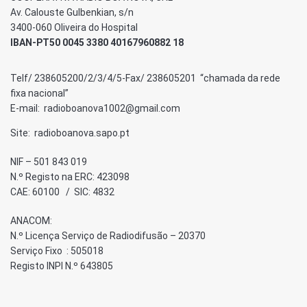
Av. Calouste Gulbenkian, s/n
3400-060 Oliveira do Hospital
IBAN-PT50 0045 3380 40167960882 18
Telf/ 238605200/2/3/4/5-Fax/ 238605201 “chamada da rede
fixa nacional”
E-mail: radioboanova1002@gmail.com
Site: radioboanova.sapo.pt
NIF – 501 843 019
N.º Registo na ERC: 423098
CAE: 60100 / SIC: 4832
ANACOM:
N.º Licença Serviço de Radiodifusão – 20370
Serviço Fixo : 505018
Registo INPI N.º 643805