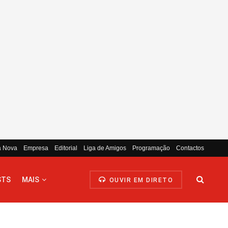
a Nova
Empresa
Editorial
Liga de Amigos
Programação
Contactos
STS
MAIS
OUVIR EM DIRETO