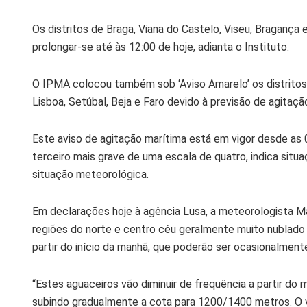
Os distritos de Braga, Viana do Castelo, Viseu, Bragança 
prolongar-se até às 12:00 de hoje, adianta o Instituto.
O IPMA colocou também sob ‘Aviso Amarelo’ os distritos de
Lisboa, Setúbal, Beja e Faro devido à previsão de agita
Este aviso de agitação marítima está em vigor desde as 0
terceiro mais grave de uma escala de quatro, indica sit
situação meteorológica.
Em declarações hoje à agência Lusa, a meteorologista Ma
regiões do norte e centro céu geralmente muito nublado
partir do início da manhã, que poderão ser ocasionalmen
“Estes aguaceiros vão diminuir de frequência a partir d
subindo gradualmente a cota para 1200/1400 metros. O ve