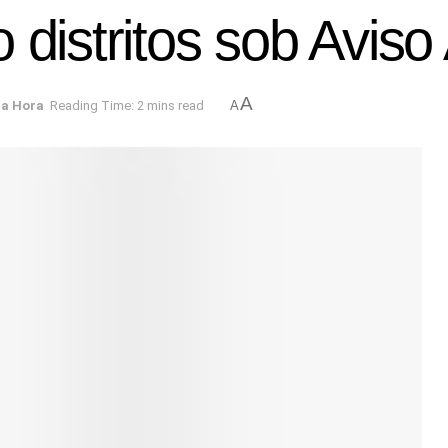
 distritos sob Avis
A
ma Hora
Reading Time: 2 mins read
A