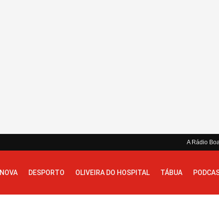
A Rádio Bo
 NOVA
DESPORTO
OLIVEIRA DO HOSPITAL
TÁBUA
PODCA