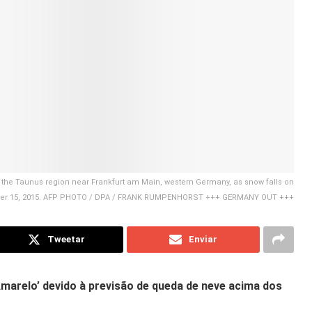
 the Taunus region near Frankfurt am Main, western Germany, as snow falls on
er 15, 2015. AFP PHOTO / DPA / FRANK RUMPENHORST +++ GERMANY OUT +++
Tweetar
Enviar
Amarelo’ devido à previsão de queda de neve acima dos