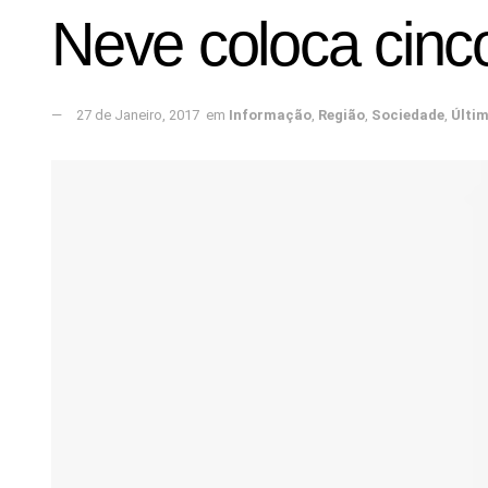
Neve coloca cinco
27 de Janeiro, 2017
em
Informação
,
Região
,
Sociedade
,
Últi