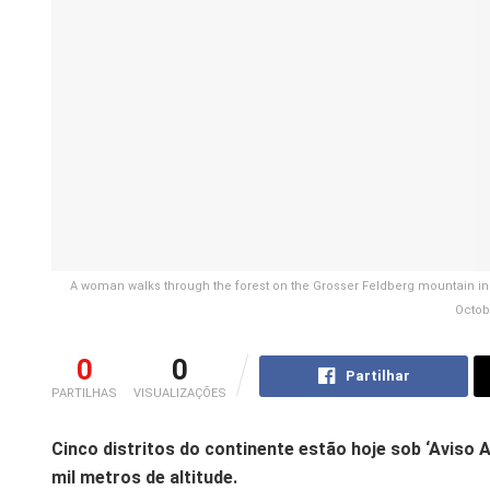
A woman walks through the forest on the Grosser Feldberg mountain in
Octob
0
0
Partilhar
PARTILHAS
VISUALIZAÇÕES
Cinco distritos do continente estão hoje sob ‘Aviso 
mil metros de altitude.