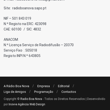
Site: radioboanova.sapo.pt
NIF – 501 843 019
N.º Registo na ERC: 423098
CAE: 60100 / SIC: 4832
ANACOM:
N.º Licença Serviço de Radiodifusão – 20370
Serviço Fixo : 505018
Registo INPI N.º 643805
A Rádio Boa Nova
Empresa
Editorial
Liga de Amigos
Programação
Contactos
Copyright ©
Radio Boa Nova
- Todos os Direitos Reservados | Desenvolvido
por
Inovve Agência Web Design