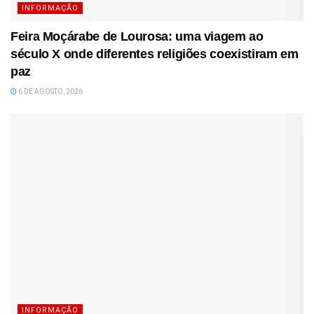
INFORMAÇÃO
Feira Moçárabe de Lourosa: uma viagem ao
século X onde diferentes religiões coexistiram em
paz
6 DE AGOSTO, 2026
INFORMAÇÃO