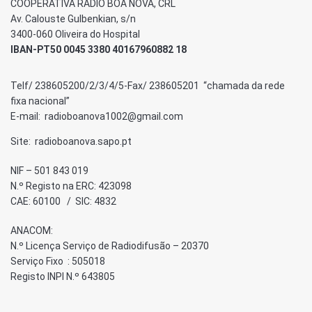
COOPERATIVA RÁDIO BOA NOVA, CRL
Av. Calouste Gulbenkian, s/n
3400-060 Oliveira do Hospital
IBAN-PT50 0045 3380 40167960882 18
Telf/ 238605200/2/3/4/5-Fax/ 238605201 “chamada da rede
fixa nacional”
E-mail: radioboanova1002@gmail.com
Site: radioboanova.sapo.pt
NIF – 501 843 019
N.º Registo na ERC: 423098
CAE: 60100 / SIC: 4832
ANACOM:
N.º Licença Serviço de Radiodifusão – 20370
Serviço Fixo : 505018
Registo INPI N.º 643805