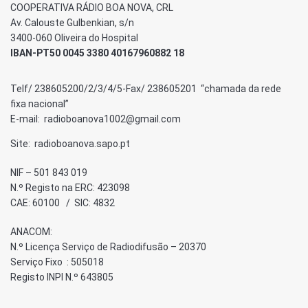
COOPERATIVA RÁDIO BOA NOVA, CRL
Av. Calouste Gulbenkian, s/n
3400-060 Oliveira do Hospital
IBAN-PT50 0045 3380 40167960882 18
Telf/ 238605200/2/3/4/5-Fax/ 238605201 “chamada da rede
fixa nacional”
E-mail: radioboanova1002@gmail.com
Site: radioboanova.sapo.pt
NIF – 501 843 019
N.º Registo na ERC: 423098
CAE: 60100 / SIC: 4832
ANACOM:
N.º Licença Serviço de Radiodifusão – 20370
Serviço Fixo : 505018
Registo INPI N.º 643805