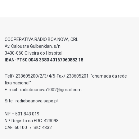
COOPERATIVA RÁDIO BOA NOVA, CRL
Av. Calouste Gulbenkian, s/n
3400-060 Oliveira do Hospital
IBAN-PT50 0045 3380 40167960882 18
Telf/ 238605200/2/3/4/5-Fax/ 238605201 “chamada da rede
fixa nacional”
E-mail: radioboanova1002@gmail.com
Site: radioboanova.sapo.pt
NIF – 501 843 019
N.º Registo na ERC: 423098
CAE: 60100 / SIC: 4832