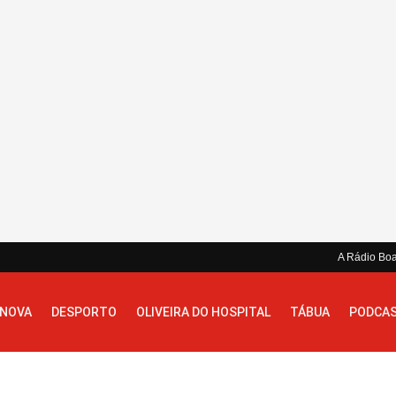
A Rádio Bo
 NOVA
DESPORTO
OLIVEIRA DO HOSPITAL
TÁBUA
PODCA