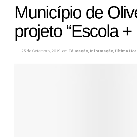
Município de Oliv
projeto “Escola + 
25 de Setembro, 2019
em
Educação
,
Informação
,
Última Hor