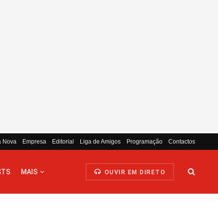
a Nova
Empresa
Editorial
Liga de Amigos
Programação
Contactos
STS
MAIS
OUVIR EM DIRETO