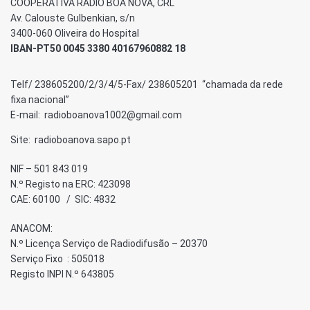
COOPERATIVA RÁDIO BOA NOVA, CRL
Av. Calouste Gulbenkian, s/n
3400-060 Oliveira do Hospital
IBAN-PT50 0045 3380 40167960882 18
Telf/ 238605200/2/3/4/5-Fax/ 238605201 “chamada da rede
fixa nacional”
E-mail: radioboanova1002@gmail.com
Site: radioboanova.sapo.pt
NIF – 501 843 019
N.º Registo na ERC: 423098
CAE: 60100 / SIC: 4832
ANACOM:
N.º Licença Serviço de Radiodifusão – 20370
Serviço Fixo : 505018
Registo INPI N.º 643805