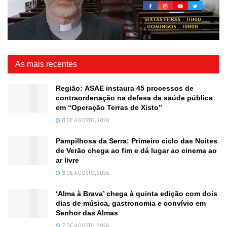
As mais recentes
Região: ASAE instaura 45 processos de
contraordenação na defesa da saúde pública
em “Operação Terras de Xisto”
8 DE AGOSTO, 2026
Pampilhosa da Serra: Primeiro ciclo das Noites
de Verão chega ao fim e dá lugar ao cinema ao
ar livre
8 DE AGOSTO, 2026
‘Alma à Brava’ chega à quinta edição com dois
dias de música, gastronomia e convívio em
Senhor das Almas
7 DE AGOSTO, 2026