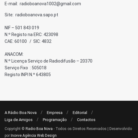
E-mail: radioboanova1002@gmail.com
Site: radioboanova.sapo.pt
NIF – 501 843 019
N.º Registo na ERC: 423098
CAE: 60100 / SIC: 4832
ANACOM:
N.º Licença Serviço de Radiodifusão – 20370
Serviço Fixo : 505018
Registo INPI N.º 643805
A Rádio Boa Nova
Empresa
Editorial
Liga de Amigos
Programação
Contactos
Copyright ©
Radio Boa Nova
- Todos os Direitos Reservados | Desenvolvido
por
Inovve Agência Web Design