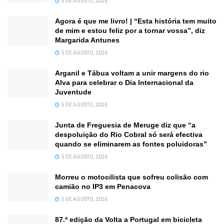
5 DE AGOSTO, 2026
Agora é que me livro! | “Esta história tem muito
de mim e estou feliz por a tornar vossa”, diz
Margarida Antunes
5 DE AGOSTO, 2026
Arganil e Tábua voltam a unir margens do rio
Alva para celebrar o Dia Internacional da
Juventude
5 DE AGOSTO, 2026
Junta de Freguesia de Meruge diz que “a
despoluição do Rio Cobral só será efectiva
quando se eliminarem as fontes poluidoras”
5 DE AGOSTO, 2026
Morreu o motocilista que sofreu colisão com
camião no IP3 em Penacova
5 DE AGOSTO, 2026
87.ª edição da Volta a Portugal em bicicleta