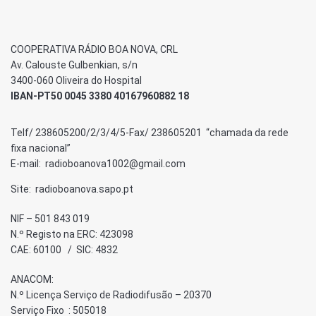
COOPERATIVA RÁDIO BOA NOVA, CRL
Av. Calouste Gulbenkian, s/n
3400-060 Oliveira do Hospital
IBAN-PT50 0045 3380 40167960882 18
Telf/ 238605200/2/3/4/5-Fax/ 238605201 “chamada da rede
fixa nacional”
E-mail: radioboanova1002@gmail.com
Site: radioboanova.sapo.pt
NIF – 501 843 019
N.º Registo na ERC: 423098
CAE: 60100 / SIC: 4832
ANACOM:
N.º Licença Serviço de Radiodifusão – 20370
Serviço Fixo : 505018