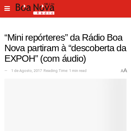
“Mini repórteres” da Rádio Boa
Nova partiram à “descoberta da
EXPOH” (com áudio)
A
1 de Agosto, 2017
Reading Time: 1 min read
A