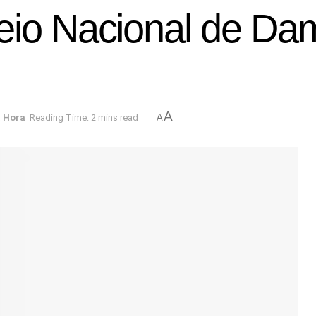
eio Nacional de Dam
A
a Hora
Reading Time: 2 mins read
A