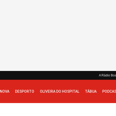
A Rádio Bo
 NOVA
DESPORTO
OLIVEIRA DO HOSPITAL
TÁBUA
PODCA