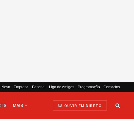
a Nova
Empresa
Editorial
Liga de Amigos
Programação
Contactos
STS
MAIS
OUVIR EM DIRETO