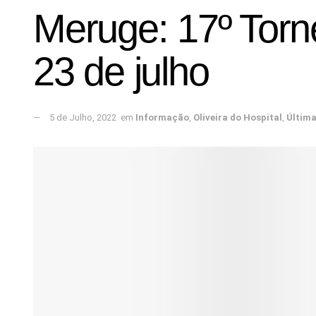
Meruge: 17º Torn
23 de julho
5 de Julho, 2022
em
Informação
,
Oliveira do Hospital
,
Últim