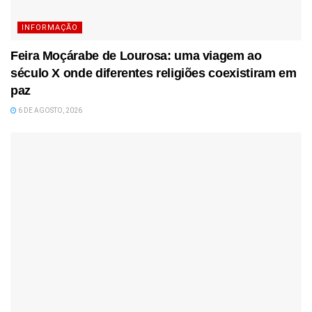
INFORMAÇÃO
Feira Moçárabe de Lourosa: uma viagem ao
século X onde diferentes religiões coexistiram em
paz
6 DE AGOSTO, 2026