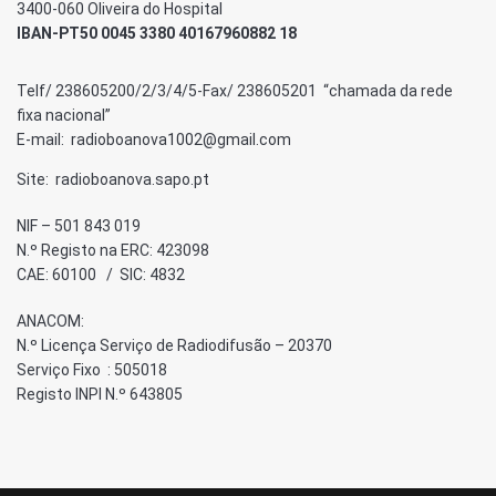
3400-060 Oliveira do Hospital
IBAN-PT50 0045 3380 40167960882 18
Telf/ 238605200/2/3/4/5-Fax/ 238605201 “chamada da rede
fixa nacional”
E-mail: radioboanova1002@gmail.com
Site: radioboanova.sapo.pt
NIF – 501 843 019
N.º Registo na ERC: 423098
CAE: 60100 / SIC: 4832
ANACOM:
N.º Licença Serviço de Radiodifusão – 20370
Serviço Fixo : 505018
Registo INPI N.º 643805