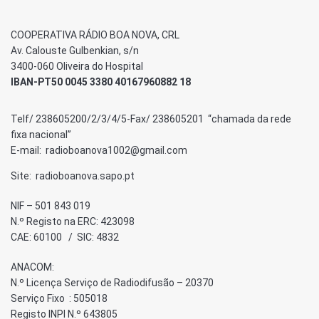
COOPERATIVA RÁDIO BOA NOVA, CRL
Av. Calouste Gulbenkian, s/n
3400-060 Oliveira do Hospital
IBAN-PT50 0045 3380 40167960882 18
Telf/ 238605200/2/3/4/5-Fax/ 238605201 “chamada da rede
fixa nacional”
E-mail: radioboanova1002@gmail.com
Site: radioboanova.sapo.pt
NIF – 501 843 019
N.º Registo na ERC: 423098
CAE: 60100 / SIC: 4832
ANACOM:
N.º Licença Serviço de Radiodifusão – 20370
Serviço Fixo : 505018
Registo INPI N.º 643805