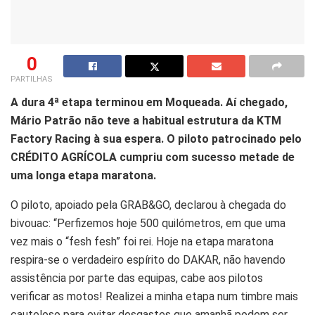
0
PARTILHAS
A dura 4ª etapa terminou em Moqueada. Aí chegado,
Mário Patrão não teve a habitual estrutura da KTM
Factory Racing à sua espera. O piloto patrocinado pelo
CRÉDITO AGRÍCOLA cumpriu com sucesso metade de
uma longa etapa maratona.
O piloto, apoiado pela GRAB&GO, declarou à chegada do
bivouac: “Perfizemos hoje 500 quilómetros, em que uma
vez mais o “fesh fesh” foi rei. Hoje na etapa maratona
respira-se o verdadeiro espírito do DAKAR, não havendo
assistência por parte das equipas, cabe aos pilotos
verificar as motos! Realizei a minha etapa num timbre mais
cauteloso para evitar desgastes que amanhã podem ser