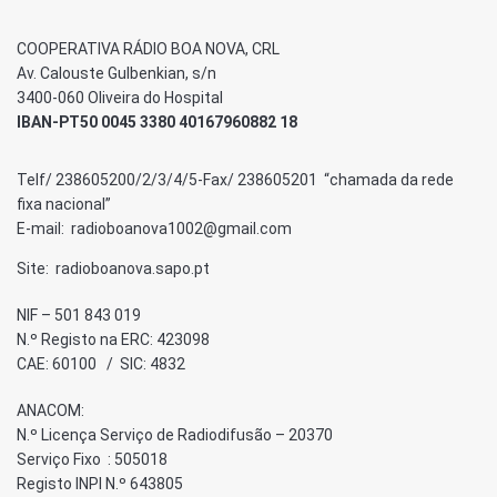
COOPERATIVA RÁDIO BOA NOVA, CRL
Av. Calouste Gulbenkian, s/n
3400-060 Oliveira do Hospital
IBAN-PT50 0045 3380 40167960882 18
Telf/ 238605200/2/3/4/5-Fax/ 238605201 “chamada da rede
fixa nacional”
E-mail: radioboanova1002@gmail.com
Site: radioboanova.sapo.pt
NIF – 501 843 019
N.º Registo na ERC: 423098
CAE: 60100 / SIC: 4832
ANACOM:
N.º Licença Serviço de Radiodifusão – 20370
Serviço Fixo : 505018
Registo INPI N.º 643805