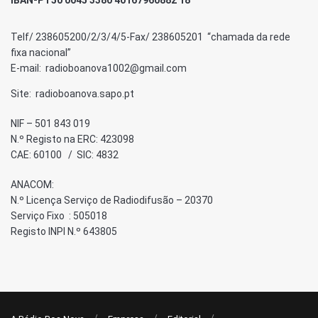
Telf/ 238605200/2/3/4/5-Fax/ 238605201 “chamada da rede
fixa nacional”
E-mail: radioboanova1002@gmail.com
Site: radioboanova.sapo.pt
NIF – 501 843 019
N.º Registo na ERC: 423098
CAE: 60100 / SIC: 4832
ANACOM:
N.º Licença Serviço de Radiodifusão – 20370
Serviço Fixo : 505018
Registo INPI N.º 643805